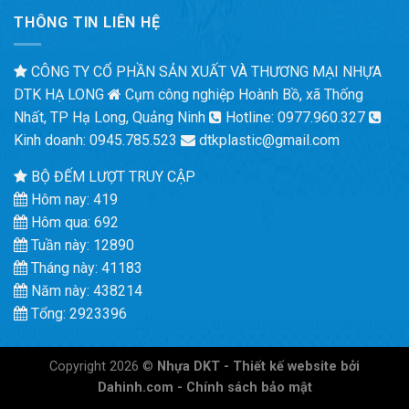
THÔNG TIN LIÊN HỆ
CÔNG TY CỔ PHẦN SẢN XUẤT VÀ THƯƠNG MẠI NHỰA
DTK HẠ LONG
Cụm công nghiệp Hoành Bồ, xã Thống
Nhất, TP Hạ Long, Quảng Ninh
Hotline: 0977.960.327
Kinh doanh: 0945.785.523
dtkplastic@gmail.com
BỘ ĐẾM LƯỢT TRUY CẬP
Hôm nay: 419
Hôm qua: 692
Tuần này: 12890
Tháng này: 41183
Năm này: 438214
Tổng: 2923396
Copyright 2026 ©
Nhựa DKT -
Thiết kế website
bởi
Dahinh.com -
Chính sách bảo mật