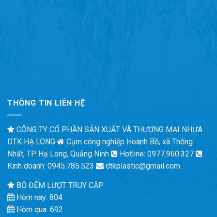
THÔNG TIN LIÊN HỆ
CÔNG TY CỔ PHẦN SẢN XUẤT VÀ THƯƠNG MẠI NHỰA
DTK HẠ LONG
Cụm công nghiệp Hoành Bồ, xã Thống
Nhất, TP Hạ Long, Quảng Ninh
Hotline: 0977.960.327
Kinh doanh: 0945.785.523
dtkplastic@gmail.com
BỘ ĐẾM LƯỢT TRUY CẬP
Hôm nay: 804
Hôm qua: 692