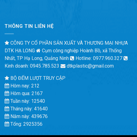
THÔNG TIN LIÊN HỆ
CÔNG TY CỔ PHẦN SẢN XUẤT VÀ THƯƠNG MẠI NHỰA
DTK HẠ LONG
Cụm công nghiệp Hoành Bồ, xã Thống
Nhất, TP Hạ Long, Quảng Ninh
Hotline: 0977.960.327
Kinh doanh: 0945.785.523
dtkplastic@gmail.com
BỘ ĐẾM LƯỢT TRUY CẬP
Hôm nay: 212
Hôm qua: 2167
Tuần này: 12540
Tháng này: 41640
Năm này: 439676
Tổng: 2925356